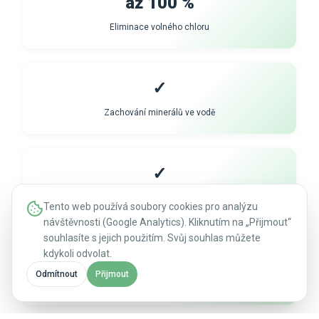
až 100 %
Eliminace volného chloru
✓
Zachování minerálů ve vodě
✓
Eliminace bakterií vč. Legionella pneumophila
Tento web používá soubory cookies pro analýzu
návštěvnosti (Google Analytics). Kliknutím na „Přijmout“
souhlasíte s jejich použitím. Svůj souhlas můžete
kdykoli odvolat.
✓
Odmítnout
Přijmout
Snížení tvorby vodního kamene