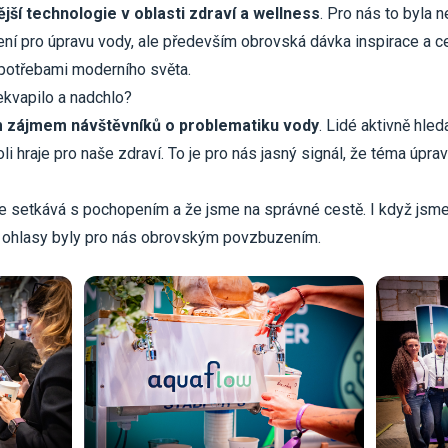
ější technologie v oblasti zdraví a wellness
. Pro nás to byla n
šení pro úpravu vody, ale především obrovská dávka inspirace a 
 potřebami moderního světa.
ekvapilo a nadchlo?
 zájmem návštěvníků o problematiku vody
. Lidé aktivně hleda
roli hraje pro naše zdraví. To je pro nás jasný signál, že téma úpra
se setkává s pochopením a že jsme na správné cestě. I když jsme
a ohlasy byly pro nás obrovským povzbuzením.