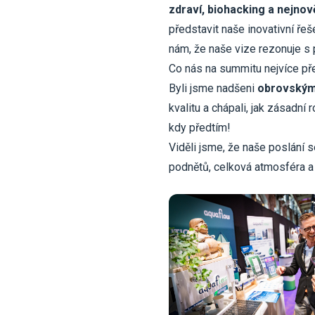
zdraví, biohacking a nejnov
představit naše inovativní ře
nám, že naše vize rezonuje s
Co nás na summitu nejvíce př
Byli jsme nadšeni
obrovským
kvalitu a chápali, jak zásadní 
kdy předtím!
Viděli jsme, že naše poslání 
podnětů, celková atmosféra 