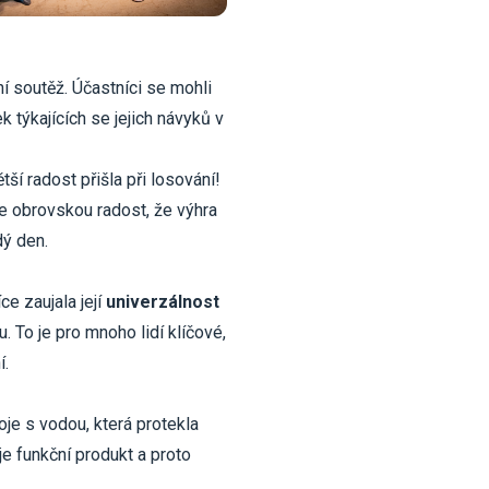
ní soutěž. Účastníci se mohli
 týkajících se jejich návyků v
tší radost přišla při losování!
e obrovskou radost, že výhra
dý den.
ce zaujala její
univerzálnost
 To je pro mnoho lidí klíčové,
í.
je s vodou, která protekla
je funkční produkt a proto