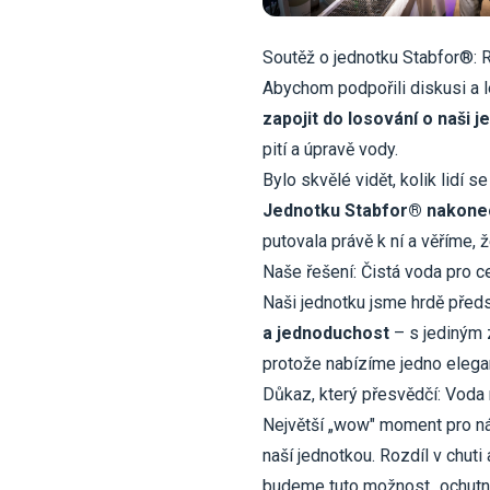
Soutěž o jednotku Stabfor®: R
Abychom podpořili diskusi a lé
zapojit do losování o naši 
pití a úpravě vody.
Bylo skvělé vidět, kolik lidí s
Jednotku Stabfor® nakone
putovala právě k ní a věříme, 
Naše řešení: Čistá voda pro 
Naši jednotku jsme hrdě předs
a jednoduchost
– s jediným z
protože nabízíme jedno elegan
Důkaz, který přesvědčí: Voda
Největší „wow" moment pro náv
naší jednotkou. Rozdíl v chuti
budeme tuto možnost „ochutnáv