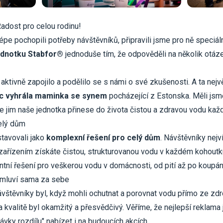
adost pro celou rodinu!
pe pochopili potřeby návštěvníků, připravili jsme pro ně speciál
jednotku Stabfor®
jednoduše tím, že odpověděli na několik otázek
e aktivně zapojilo a podělilo se s námi o své zkušenosti. A ta nejvě
c vyhrála maminka se synem
pocházející z Estonska. Měli jsm
že jim naše jednotka přinese do života čistou a zdravou vodu kaž
celý dům
tavovali jako
komplexní řešení pro celý dům
. Návštěvníky nejví
ařízením získáte čistou, strukturovanou vodu v každém kohoutku.
tní řešení pro veškerou vodu v domácnosti, od pití až po koupán
 mluví sama za sebe
štěvníky byl, když mohli ochutnat a porovnat vodu přímo ze zdro
 a kvalitě byl okamžitý a přesvědčivý. Věříme, že nejlepší reklama 
ky rozdílu" nabízet i na budoucích akcích.