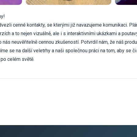
ny!
vezli cenné kontakty, se kterými již navazujeme komunikaci. Plá
zích a to nejen vizuálně, ale i s interaktivními ukázkami a poutav
o nás neuvěřitelně cennou zkušeností. Potvrdil nám, že náš prod
 se na další veletrhy a naši společnou práci na tom, aby se či
 po celém světě.