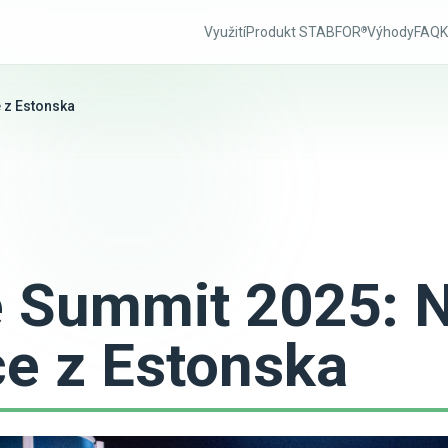
Využití
Produkt STABFOR
Výhody
FAQ
K
®
 z Estonska
e Summit 2025: 
ce z Estonska