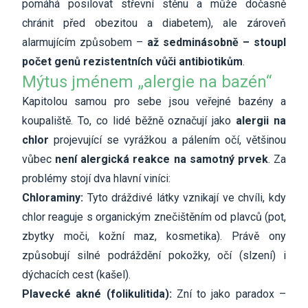
pomáhá posilovat střevní stěnu a může dočasně
chránit před obezitou a diabetem), ale zároveň
alarmujícím způsobem –
až sedminásobně – stoupl
počet genů rezistentních vůči antibiotikům
.
Mýtus jménem „alergie na bazén“
Kapitolou samou pro sebe jsou veřejné bazény a
koupaliště. To, co lidé běžně označují jako
alergii na
chlor
projevující se vyrážkou a pálením očí, většinou
vůbec
není alergická reakce na samotný prvek
. Za
problémy stojí dva hlavní viníci:
Chloraminy:
Tyto dráždivé látky vznikají ve chvíli, kdy
chlor reaguje s organickým znečištěním od plavců (pot,
zbytky moči, kožní maz, kosmetika). Právě ony
způsobují silné podráždění pokožky, očí (slzení) i
dýchacích cest (kašel).
Plavecké akné (folikulitida):
Zní to jako paradox –