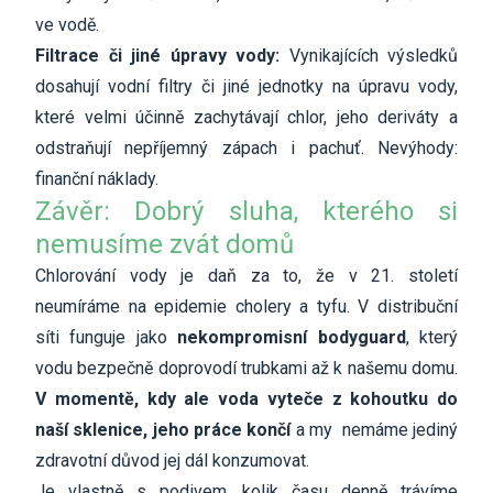
ve vodě.
Filtrace či jiné úpravy vody:
Vynikajících výsledků
dosahují vodní filtry či jiné jednotky na úpravu vody,
které velmi účinně zachytávají chlor, jeho deriváty a
odstraňují nepříjemný zápach i pachuť. Nevýhody:
finanční náklady.
Závěr: Dobrý sluha, kterého si
nemusíme zvát domů
Chlorování vody je daň za to, že v 21. století
neumíráme na epidemie cholery a tyfu. V distribuční
síti funguje jako
nekompromisní bodyguard
, který
vodu bezpečně doprovodí trubkami až k našemu domu.
V momentě, kdy ale voda vyteče z kohoutku do
naší sklenice, jeho práce končí
a my nemáme jediný
zdravotní důvod jej dál konzumovat.
Je vlastně s podivem, kolik času denně trávíme