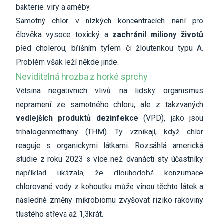
bakterie, viry a améby.
Samotný chlor v nízkých koncentracích není pro
člověka vysoce toxický a
zachránil miliony životů
před cholerou, břišním tyfem či žloutenkou typu A.
Problém však leží někde jinde.
Neviditelná hrozba z horké sprchy
Většina negativních vlivů na lidský organismus
nepramení ze samotného chloru, ale z takzvaných
vedlejších produktů dezinfekce
(VPD), jako jsou
trihalogenmethany (THM). Ty vznikají, když chlor
reaguje s organickými látkami. Rozsáhlá americká
studie z roku 2023 s více než dvanácti sty účastníky
například ukázala, že dlouhodobá konzumace
chlorované vody z kohoutku může vinou těchto látek a
následné změny mikrobiomu zvyšovat riziko rakoviny
tlustého střeva až 1,3krát.