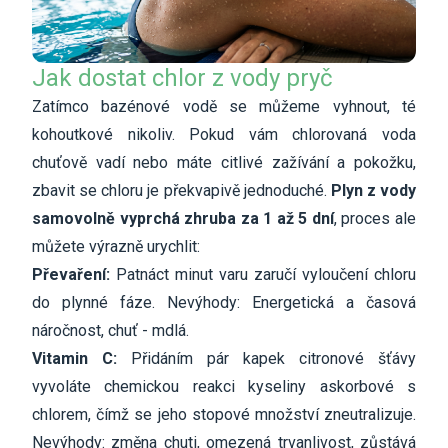
Jak dostat chlor z vody pryč
Zatímco bazénové vodě se můžeme vyhnout, té
kohoutkové nikoliv. Pokud vám chlorovaná voda
chuťově vadí nebo máte citlivé zažívání a pokožku,
zbavit se chloru je překvapivě jednoduché.
Plyn z vody
samovolně vyprchá zhruba za 1 až 5 dní
, proces ale
můžete výrazně urychlit:
Převaření:
Patnáct minut varu zaručí vyloučení chloru
do plynné fáze. Nevýhody: Energetická a časová
náročnost, chuť - mdlá.
Vitamin C:
Přidáním pár kapek citronové šťávy
vyvoláte chemickou reakci kyseliny askorbové s
chlorem, čímž se jeho stopové množství zneutralizuje.
Nevýhody: změna chuti, omezená trvanlivost, zůstává