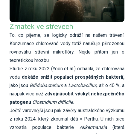
Zmatek ve střevech
To, co pijeme, se logicky odráží na našem trávení.
Konzumace chlorované vody totiž narušuje přirozenou
rovnováhu střevní mikroflóry. Nejde přitom jen o
teoretickou hrozbu.
Studie z roku 2022 (Yoon et al.) odhalila, že chlorovaná
voda
dokáže snížit populaci prospěšných bakterií,
jako jsou
Bifidobacterium
a
Lactobacillus
, až o 40 %, a
naopak více než
zdvojnásobit výskyt nebezpečného
patogenu
Clostridium difficile
.
Ještě varovnější jsou pak závěry australského výzkumu
z roku 2024, který zkoumal děti v Perthu. U nich sice
vzrostla populace bakterie
Akkermansia
(která