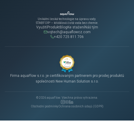
Unikátní česká technologie na úpravu vody.
STABFOR
®
– křišťálově čistá voda bez chemie.
Využití
Produkt
Blog
Ke stažení
Náš tým
vojtech@aquaflowcz.com
+420 725 811 706
Firma aquaFlow s.r.o. je certifikovaným partnerem pro prodej produktů
společnosti New Human Solution s.r.o.
© 2026 aquaFlow. Všechna práva vyhrazena.
Obchodní podmínky
Ochrana osobních údajů (GDPR)