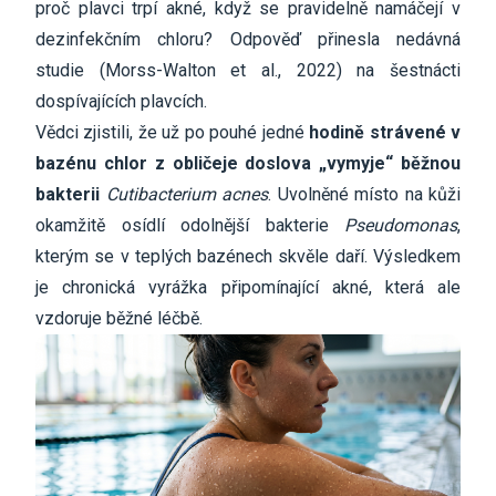
proč plavci trpí akné, když se pravidelně namáčejí v
dezinfekčním chloru? Odpověď přinesla nedávná
studie (Morss-Walton et al., 2022) na šestnácti
dospívajících plavcích.
Vědci zjistili, že už po pouhé jedné
hodině strávené v
bazénu chlor z obličeje doslova „vymyje“ běžnou
bakterii
Cutibacterium acnes
. Uvolněné místo na kůži
okamžitě osídlí odolnější bakterie
Pseudomonas
,
kterým se v teplých bazénech skvěle daří. Výsledkem
je chronická vyrážka připomínající akné, která ale
vzdoruje běžné léčbě.