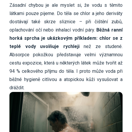
Zásadní chybou je ale myslet si, že vodu s těmito
látkami pouze pijeme. Do těla se chlor a jeho deriváty
dostávají také skrze sliznice – při čištění zubů,
oplachování očí nebo inhalací vodní páry.
Běžná ranní
horká sprcha je ukázkovým příkladem: chlor se z
teplé vody uvolňuje rychleji
než ze studené.
Absorpce pokožkou představuje velmi významnou
cestu expozice, která u některých látek může tvořit až
94 % celkového příjmu do těla. I proto může voda při
běžné hygieně citlivou a atopickou kůži vysušovat a
dráždit.